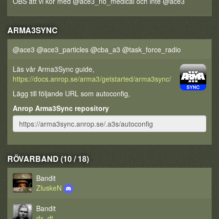
OBS att vi kör med @ace3_no_medical och inte @ace3
ARMA3SYNC
@ace3 @ace3_particles @cba_a3 @task_force_radio
Läs vår Arma3Sync guide,
https://docs.anrop.se/arma3/getstarted/arma3sync/
Lägg till följande URL som autoconfig,
Anrop Arma3Sync repository
RÖVARBAND (10 / 18)
Bandit
ZluskeN
Bandit
dx_dt