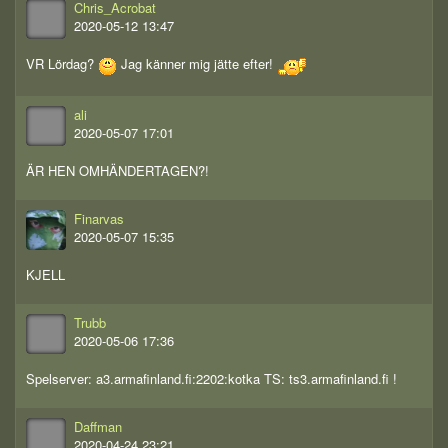
Chris_Acrobat
2020-05-12 13:47
VR Lördag?
Jag känner mig jätte efter!
ali
2020-05-07 17:01
ÄR HEN OMHÄNDERTAGEN?!
Finarvas
2020-05-07 15:35
KJELL
Trubb
2020-05-06 17:36
Spelserver: a3.armafinland.fi:2202:kotka TS: ts3.armafinland.fi !
Daffman
2020-04-24 23:21