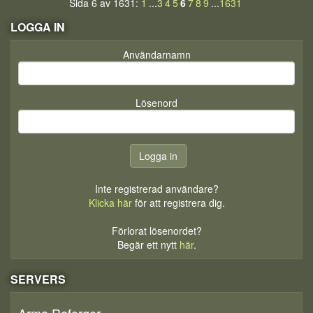
Sida 6 av 1631:
1
...
3
4
5
6
7
8
9
...
1631
LOGGA IN
Användarnamn
Lösenord
Inte registrerad användare?
Klicka här
för att registrera dig.
Förlorat lösenordet?
Begär ett nytt
här
.
SERVERS