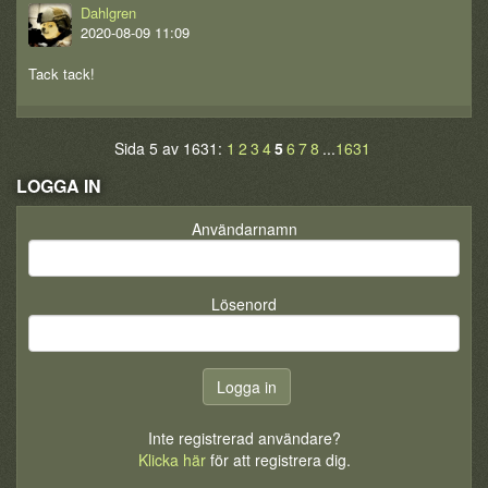
Dahlgren
2020-08-09 11:09
Tack tack!
Sida 5 av 1631:
1
2
3
4
5
6
7
8
...
1631
LOGGA IN
Användarnamn
Lösenord
Inte registrerad användare?
Klicka här
för att registrera dig.