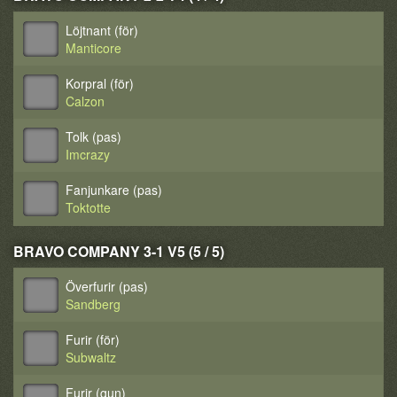
Löjtnant (för)
Manticore
Korpral (för)
Calzon
Tolk (pas)
Imcrazy
Fanjunkare (pas)
Toktotte
BRAVO COMPANY 3-1 V5 (5 / 5)
Överfurir (pas)
Sandberg
Furir (för)
Subwaltz
Furir (gun)