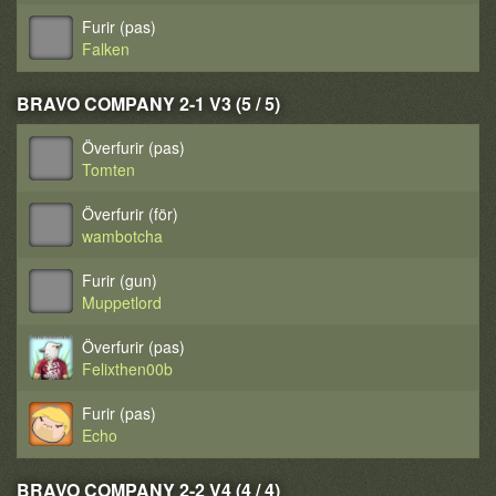
Furir (pas)
Falken
BRAVO COMPANY 2-1 V3 (5 / 5)
Överfurir (pas)
Tomten
Överfurir (för)
wambotcha
Furir (gun)
Muppetlord
Överfurir (pas)
Felixthen00b
Furir (pas)
Echo
BRAVO COMPANY 2-2 V4 (4 / 4)