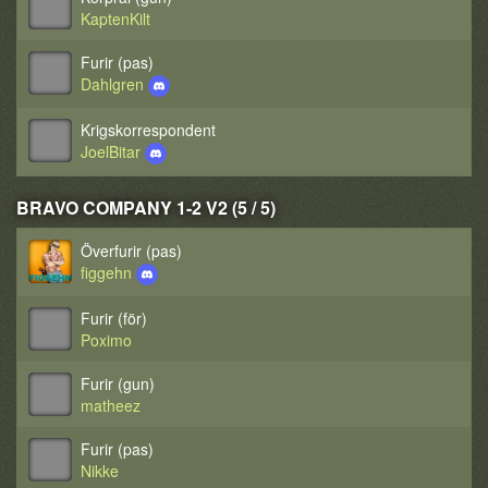
KaptenKilt
Furir (pas)
Dahlgren
Krigskorrespondent
JoelBitar
BRAVO COMPANY 1-2 V2 (5 / 5)
Överfurir (pas)
figgehn
Furir (för)
Poximo
Furir (gun)
matheez
Furir (pas)
Nikke