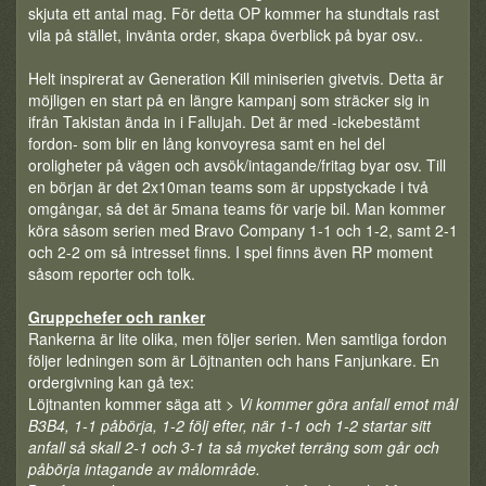
skjuta ett antal mag. För detta OP kommer ha stundtals rast
vila på stället, invänta order, skapa överblick på byar osv..
Helt inspirerat av Generation Kill miniserien givetvis. Detta är
möjligen en start på en längre kampanj som sträcker sig in
ifrån Takistan ända in i Fallujah. Det är med -ickebestämt
fordon- som blir en lång konvoyresa samt en hel del
oroligheter på vägen och avsök/intagande/fritag byar osv. Till
en början är det 2x10man teams som är uppstyckade i två
omgångar, så det är 5mana teams för varje bil. Man kommer
köra såsom serien med Bravo Company 1-1 och 1-2, samt 2-1
och 2-2 om så intresset finns. I spel finns även RP moment
såsom reporter och tolk.
Gruppchefer och ranker
Rankerna är lite olika, men följer serien. Men samtliga fordon
följer ledningen som är Löjtnanten och hans Fanjunkare. En
ordergivning kan gå tex:
Löjtnanten kommer säga att >
Vi kommer göra anfall emot mål
B3B4, 1-1 påbörja, 1-2 följ efter, när 1-1 och 1-2 startar sitt
anfall så skall 2-1 och 3-1 ta så mycket terräng som går och
påbörja intagande av målområde.