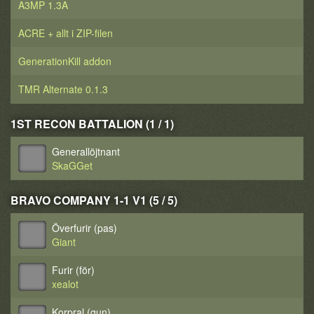
A3MP 1.3A
ACRE + allt i ZIP-filen
GenerationKill addon
TMR Alternate 0.1.3
1ST RECON BATTALION (1 / 1)
Generallöjtnant
SkaGGet
BRAVO COMPANY 1-1 V1 (5 / 5)
Överfurir (pas)
Giant
Furir (för)
xealot
Korpral (gun)