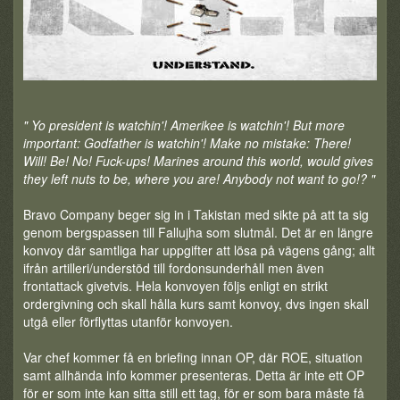
" Yo president is watchin'! Amerikee is watchin'! But more
important: Godfather is watchin'! Make no mistake: There!
Will! Be! No! Fuck-ups! Marines around this world, would gives
they left nuts to be, where you are! Anybody not want to go!? "
Bravo Company beger sig in i Takistan med sikte på att ta sig
genom bergspassen till Fallujha som slutmål. Det är en längre
konvoy där samtliga har uppgifter att lösa på vägens gång; allt
ifrån artilleri/understöd till fordonsunderhåll men även
frontattack givetvis. Hela konvoyen följs enligt en strikt
ordergivning och skall hålla kurs samt konvoy, dvs ingen skall
utgå eller förflyttas utanför konvoyen.
Var chef kommer få en briefing innan OP, där ROE, situation
samt allhända info kommer presenteras. Detta är inte ett OP
för er som inte kan sitta still ett tag, för er som bara måste få