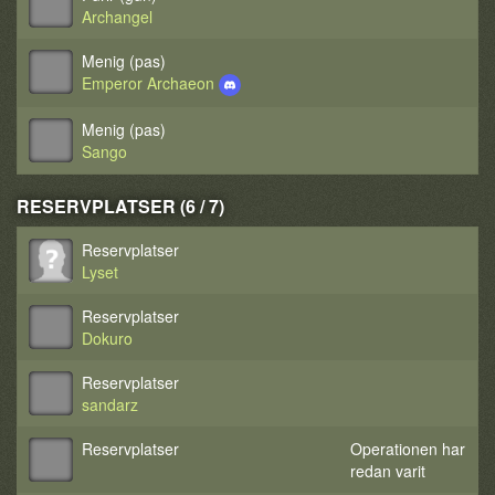
Archangel
Menig (pas)
Emperor Archaeon
Menig (pas)
Sango
RESERVPLATSER (6 / 7)
Reservplatser
Lyset
Reservplatser
Dokuro
Reservplatser
sandarz
Reservplatser
Operationen har
redan varit