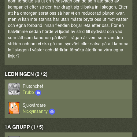
dom försökte slå ut en stridsvagn och de som återstod av
kompaniet efter striden har dragit sig tillbaka in i skogen. Efter
att ha omorganiserat oss så har vi en reducerad pluton kvar,
men vi kan inte stanna här utan måste bryta oss ut mot väster
och egna förband innan fienden börjar leta efter oss. För en
halvtimme sedan hörde vi ljudet av strid till sydväst och vad
som lätt som kanonen på ikv91 frågan är vem som van den
striden och om vi ska gå mot sydväst eller satsa på att komma
in i skogen i väster och därifrån försöka återfinna våra egna
linjer?
LEDNINGEN (2 / 2)
Plutonchef
Trubb
Sjukvårdare
Nickyinsanity
1A GRUPP (1 / 5)