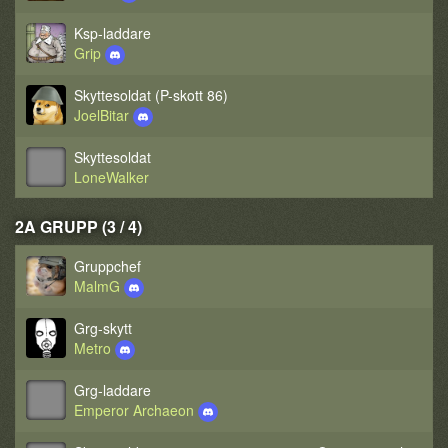
Ksp-laddare
Grip
Skyttesoldat (P-skott 86)
JoelBitar
Skyttesoldat
LoneWalker
2A GRUPP (3 / 4)
Gruppchef
MalmG
Grg-skytt
Metro
Grg-laddare
Emperor Archaeon