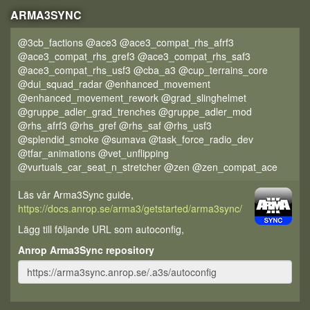
ARMA3SYNC
@3cb_factions @ace3 @ace3_compat_rhs_afrf3
@ace3_compat_rhs_gref3 @ace3_compat_rhs_saf3
@ace3_compat_rhs_usf3 @cba_a3 @cup_terrains_core
@dui_squad_radar @enhanced_movement
@enhanced_movement_rework @grad_slinghelmet
@gruppe_adler_grad_trenches @gruppe_adler_mod
@rhs_afrf3 @rhs_gref @rhs_saf @rhs_usf3
@splendid_smoke @sumava @task_force_radio_dev
@tfar_animations @vet_unflipping
@vurtuals_car_seat_n_stretcher @zen @zen_compat_ace
Läs vår Arma3Sync guide,
https://docs.anrop.se/arma3/getstarted/arma3sync/
Lägg till följande URL som autoconfig,
Anrop Arma3Sync repository