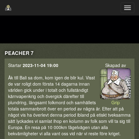
PEACHER 7
Startar
2023-11-04 19:00
Skapad av
Åk till Bali sa dom, kom igen de blir kul. Visst
de var roligt dom första 14 dagarna innan
världen gick under i totalt och fullständigt
kärnvapenkrig och övergick därefter till
plundring, långsamt folkmord och samhällets
Grip
totala sammanbrott över en period av några år. Efter att på
något vis ha överlevt denna period ibland på etiskt tveksamma
sätt lyckades vi samlat ihop en kolumn av folk som vill ta sig till
Europa. En resa på 10 000km fågelvägen utan alla
bekvämligheter vi alla vant oss vid när vi reste före kriget.