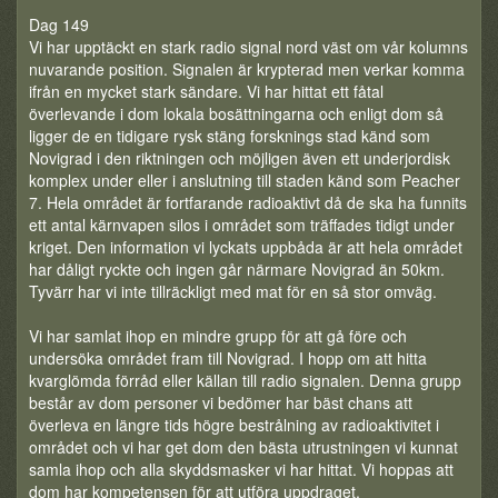
Dag 149
Vi har upptäckt en stark radio signal nord väst om vår kolumns
nuvarande position. Signalen är krypterad men verkar komma
ifrån en mycket stark sändare. Vi har hittat ett fåtal
överlevande i dom lokala bosättningarna och enligt dom så
ligger de en tidigare rysk stäng forsknings stad känd som
Novigrad i den riktningen och möjligen även ett underjordisk
komplex under eller i anslutning till staden känd som Peacher
7. Hela området är fortfarande radioaktivt då de ska ha funnits
ett antal kärnvapen silos i området som träffades tidigt under
kriget. Den information vi lyckats uppbåda är att hela området
har dåligt ryckte och ingen går närmare Novigrad än 50km.
Tyvärr har vi inte tillräckligt med mat för en så stor omväg.
Vi har samlat ihop en mindre grupp för att gå före och
undersöka området fram till Novigrad. I hopp om att hitta
kvarglömda förråd eller källan till radio signalen. Denna grupp
består av dom personer vi bedömer har bäst chans att
överleva en längre tids högre bestrålning av radioaktivitet i
området och vi har get dom den bästa utrustningen vi kunnat
samla ihop och alla skyddsmasker vi har hittat. Vi hoppas att
dom har kompetensen för att utföra uppdraget.