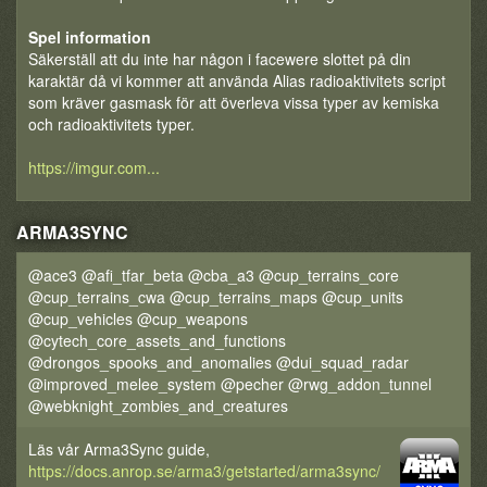
Spel information
Säkerställ att du inte har någon i facewere slottet på din
karaktär då vi kommer att använda Alias radioaktivitets script
som kräver gasmask för att överleva vissa typer av kemiska
och radioaktivitets typer.
https://imgur.com...
ARMA3SYNC
@ace3 @afi_tfar_beta @cba_a3 @cup_terrains_core
@cup_terrains_cwa @cup_terrains_maps @cup_units
@cup_vehicles @cup_weapons
@cytech_core_assets_and_functions
@drongos_spooks_and_anomalies @dui_squad_radar
@improved_melee_system @pecher @rwg_addon_tunnel
@webknight_zombies_and_creatures
Läs vår Arma3Sync guide,
https://docs.anrop.se/arma3/getstarted/arma3sync/