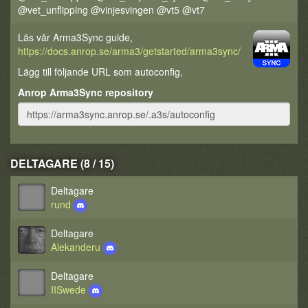
@vet_unflipping @vinjesvingen @vt5 @vt7
Läs vår Arma3Sync guide,
https://docs.anrop.se/arma3/getstarted/arma3sync/
Lägg till följande URL som autoconfig,
Anrop Arma3Sync repository
DELTAGARE (8 / 15)
Deltagare
rund
Deltagare
Alekanderu
Deltagare
IISwede