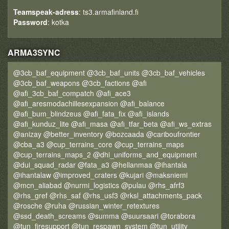
Teamspeak-adress
: ts3.armafinland.fi
Password
: kotka
ARMA3SYNC
@3cb_baf_equipment @3cb_baf_units @3cb_baf_vehicles
@3cb_baf_weapons @3cb_factions @afi
@afi_3cb_baf_compatch @afi_ace3
@afi_aresmodachillesexpansion @afi_balance
@afi_bum_blindzeus @afi_fata_fix @afi_islands
@afi_kunduz_lite @afi_masa @afi_tfar_beta @afi_ws_extras
@anizay @better_inventory @bozcaada @cariboufrontier
@cba_a3 @cup_terrains_core @cup_terrains_maps
@cup_terrains_maps_2 @dhi_uniforms_and_equipment
@dui_squad_radar @fata_a3 @hellanmaa @ihantala
@ihantalaw @improved_craters @kujari @maksniemi
@mcn_aliabad @nurmi_logistics @pulau @rhs_afrf3
@rhs_gref @rhs_saf @rhs_usf3 @rksl_attachments_pack
@rosche @ruha @russian_winter_retextures
@ssd_death_screams @summa @suursaari @torabora
@tun_firesupport @tun_respawn_system @tun_utility