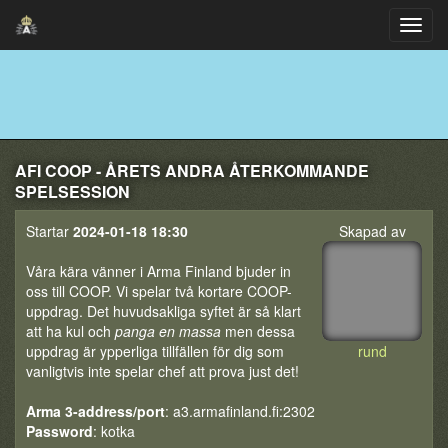
AFI COOP - ÅRETS ANDRA ÅTERKOMMANDE
SPELSESSION
Startar
2024-01-18 18:30
Skapad av
Våra kära vänner i Arma Finland bjuder in
oss till COOP. Vi spelar två kortare COOP-
uppdrag. Det huvudsakliga syftet är så klart
att ha kul och
panga en massa
men dessa
uppdrag är ypperliga tillfällen för dig som
rund
vanligtvis inte spelar chef att prova just det!
Arma 3-address/port
: a3.armafinland.fi:2302
Password
: kotka