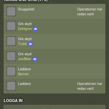
Gruppchef
Operationen har
redan varit
Grk skytt
Dahlgren
Grk skytt
Trubb
Grk skytt
JoelBitar
Laddare
Nyman
Laddare
Operationen har
redan varit
LOGGA IN