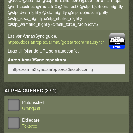
@ace3 @cba_a3 @cup_terrains_core @cup_terrains_maps
@mrt_accfncs @rhs_afrf3 @rhs_usf3 @sfp_bjorkfors_nightly
@sfp_dev_nightly @sfp_nightly @sfp_objects_nightly
@sfp_roso_nightly @sfp_sturko_nightly
@sfp_wamako_nightly @task_force_radio @vt5
Läs vår Arma3Sync guide,
https://docs.anrop.se/arma3/getstarted/arma3sync/
Lägg till följande URL som autoconfig,
Anrop Arma3Sync repository
ALPHA QUEBEC (3 / 4)
Plutonschef
Granquist
Eldledare
Toktotte