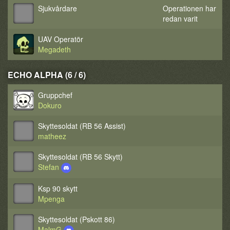
Sjukvårdare
Operationen har
redan varit
UAV Operatör
Megadeth
ECHO ALPHA (6 / 6)
Gruppchef
Dokuro
Skyttesoldat (RB 56 Assist)
matheez
Skyttesoldat (RB 56 Skytt)
Stefan
Ksp 90 skytt
Mpenga
Skyttesoldat (Pskott 86)
MalmG