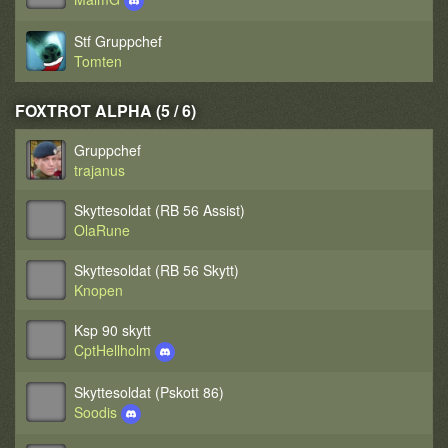
Stf Gruppchef
Tomten
FOXTROT ALPHA (5 / 6)
Gruppchef
trajanus
Skyttesoldat (RB 56 Assist)
OlaRune
Skyttesoldat (RB 56 Skytt)
Knopen
Ksp 90 skytt
CptHellholm
Skyttesoldat (Pskott 86)
Soodis