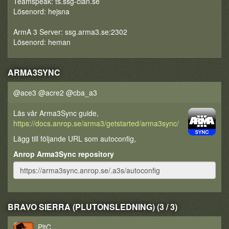
Teamspeak: ts.ssg-clan.se
Lösenord: hejsna
ArmA 3 Server: ssg.arma3.se:2302
Lösenord: heman
ARMA3SYNC
@ace3 @acre2 @cba_a3
Läs vår Arma3Sync guide,
https://docs.anrop.se/arma3/getstarted/arma3sync/
Lägg till följande URL som autoconfig,
Anrop Arma3Sync repository
BRAVO SIERRA (PLUTONSLEDNING) (3 / 3)
PltC