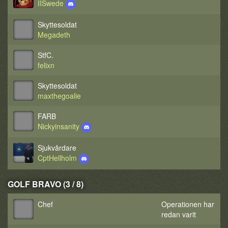
IISwede
Skyttesoldat
Megadeth
StfC.
felixn
Skyttesoldat
maxthegoalie
FARB
Nickyinsanity
Sjukvårdare
CptHellholm
GOLF BRAVO (3 / 8)
Chef
Operationen har
redan varit