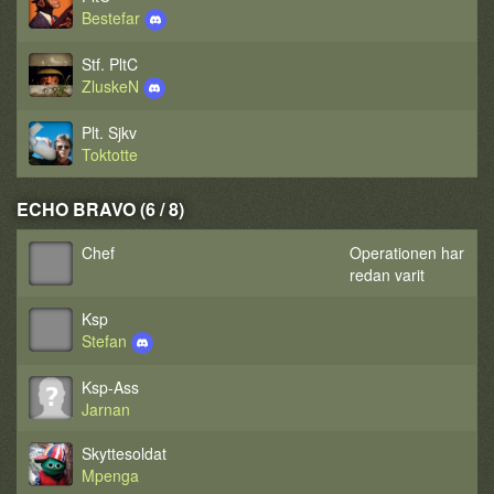
Bestefar
Stf. PltC
ZluskeN
Plt. Sjkv
Toktotte
ECHO BRAVO (6 / 8)
Chef
Operationen har
redan varit
Ksp
Stefan
Ksp-Ass
Jarnan
Skyttesoldat
Mpenga