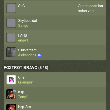
StfC.
Operationen har
redan varit
Skyttesoldat
Sango
FARB
engwil
Sjukvårdare
Alekanderu
FOXTROT BRAVO (8 / 8)
Chef
Granquist
Ksp
TonyC
Ksp-Ass