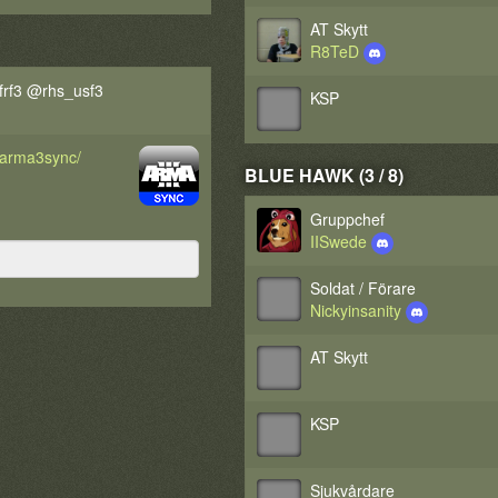
AT Skytt
R8TeD
rf3 @rhs_usf3
KSP
d/arma3sync/
BLUE HAWK (3 / 8)
Gruppchef
IISwede
Soldat / Förare
Nickyinsanity
AT Skytt
KSP
Sjukvårdare