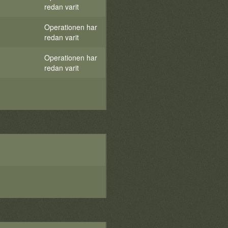
redan varit
Operationen har
redan varit
Operationen har
redan varit