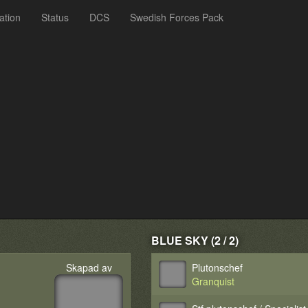
ation
Status
DCS
Swedish Forces Pack
BLUE SKY (2 / 2)
Skapad av
Plutonschef
Granquist