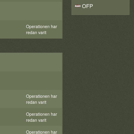
OFP
Operationen har
redan varit
Operationen har
redan varit
Operationen har
redan varit
Operationen har