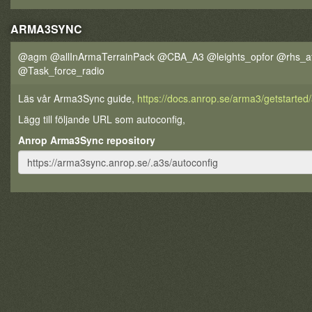
ARMA3SYNC
@agm @allInArmaTerrainPack @CBA_A3 @leights_opfor @rhs_af
@Task_force_radio
Läs vår Arma3Sync guide,
https://docs.anrop.se/arma3/getstarte
Lägg till följande URL som autoconfig,
Anrop Arma3Sync repository