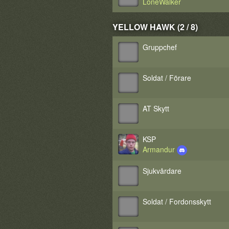
LoneWalker
YELLOW HAWK (2 / 8)
Gruppchef
Soldat / Förare
AT Skytt
KSP
Armandur
Sjukvårdare
Soldat / Fordonsskytt