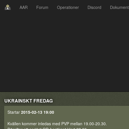
AAR
Forum
Operationer
Discord
Dokument
UKRAINSKT FREDAG
Startar
2015-02-13 19:00
Kvällen kommer inledas med PVP mellan 19.00-20.30.