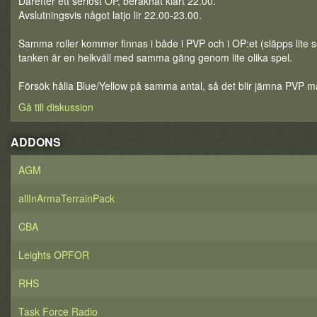
Därefter ett seriöst OP, beräknat klart 22.00.
Avslutningsvis något latjo lir 22.00-23.00.
Samma roller kommer finnas i både i PVP och i OP:et (släpps lite 
tanken är en helkväll med samma gäng genom lite olika spel.
Försök hålla Blue/Yellow på samma antal, så det blir jämna PVP m
Gå till diskussion
ADDONS
AGM
allInArmaTerrainPack
CBA
Leights OPFOR
RHS
Task Force Radio