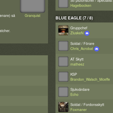
Stf plutonschef / Specialist
Hagelbocken
senare) så
Granquist
BLUE EAGLE (7 / 8)
Gruppchef
atcher.
ZluskeN
Soldat / Förare
Chris_Acrobat
AT Skytt
matheez
KSP
Brandon_Walsch_Mceffe
Sjukvårdare
Echo
Soldat / Fordonsskytt
Foxmaner