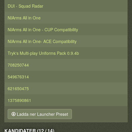
DUI - Squad Radar
NIArms All in One
NIArms All in One - CUP Compatibility
NIArms All in One- ACE Compatibility
Tryk's Multi-play Uniforms Pack 0.9.4b
708250744
549676314
621650475
1375890861
Ladda ner Launcher Preset
KANDIDATER (12 / 14)