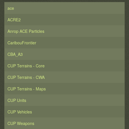
ace
ACRE2
Anrop ACE Particles
CaribouFrontier
CBA_A3
CUP Terrains - Core
CUP Terrains - CWA
CUP Terrains - Maps
CUP Units
CUP Vehicles
CUP Weapons