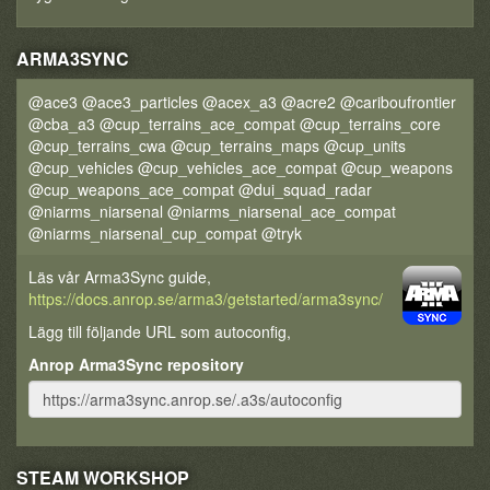
ARMA3SYNC
@ace3 @ace3_particles @acex_a3 @acre2 @cariboufrontier
@cba_a3 @cup_terrains_ace_compat @cup_terrains_core
@cup_terrains_cwa @cup_terrains_maps @cup_units
@cup_vehicles @cup_vehicles_ace_compat @cup_weapons
@cup_weapons_ace_compat @dui_squad_radar
@niarms_niarsenal @niarms_niarsenal_ace_compat
@niarms_niarsenal_cup_compat @tryk
Läs vår Arma3Sync guide,
https://docs.anrop.se/arma3/getstarted/arma3sync/
Lägg till följande URL som autoconfig,
Anrop Arma3Sync repository
STEAM WORKSHOP