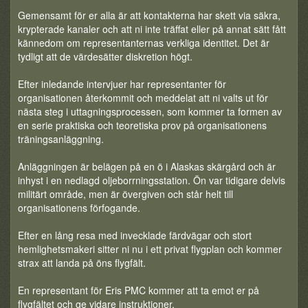
Gemensamt för er alla är att kontakterna har skett via säkra,
krypterade kanaler och att ni inte träffat eller på annat sätt fått
kännedom om representanternas verkliga identitet. Det är
tydligt att de värdesätter diskretion högt.
Efter inledande intervjuer har representanter för
organisationen återkommit och meddelat att ni valts ut för
nästa steg i uttagningsprocessen, som kommer ta formen av
en serie praktiska och teoretiska prov på organisationens
träningsanläggning.
Anläggningen är belägen på en ö i Alaskas skärgård och är
inhyst i en nedlagd oljeborrningsstation. Ön var tidigare delvis
militärt område, men är övergiven och står helt till
organisationens förfogande.
Efter en lång resa med invecklade färdvägar och stort
hemlighetsmakeri sitter ni nu i ett privat flygplan och kommer
strax att landa på öns flygfält.
En representant för Eris PMC kommer att ta emot er på
flygfältet och ge vidare instruktioner.