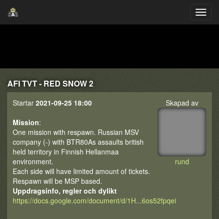
AFI TVT - RED SNOW 2
Startar
2021-09-25 18:00
Skapad av
Mission
:
One mission with respawn. Russian MSV
company (-) with BTR80As assaults british
held territory in Finnish Hellanmaa
environment.
rund
Each side will have limited amount of tickets.
Respawn will be MSP based.
Uppdragsinfo, regler och dylikt
https://docs.google.com/document/d/1H...6os52fpqei