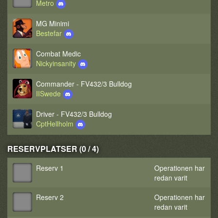
Metro
MG Minimi
Bestefar
Combat Medic
Nickyinsanity
Commander - FV432/3 Bulldog
IISwede
Driver - FV432/3 Bulldog
CptHellholm
RESERVPLATSER (0 / 4)
Reserv 1
Operationen har
redan varit
Reserv 2
Operationen har
redan varit