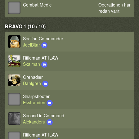
Combat Medic
Operationen har
redan varit
BRAVO 1 (10 / 10)
Section Commander
JoelBitar
Rifleman AT ILAW
Skalman
Grenadier
Dahlgren
Sharpshooter
Ekstranden
Second in Command
Alekanderu
Rifleman AT ILAW