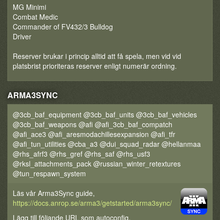
MG Minimi
Combat Medic
Commander of FV432/3 Bulldog
Driver
Reserver brukar i princip alltid att få spela, men vid vid
platsbrist prioriteras reserver enligt numerär ordning.
ARMA3SYNC
@3cb_baf_equipment @3cb_baf_units @3cb_baf_vehicles
@3cb_baf_weapons @afi @afi_3cb_baf_compatch
@afi_ace3 @afi_aresmodachillesexpansion @afi_tfr
@afi_tun_utilities @cba_a3 @dui_squad_radar @hellanmaa
@rhs_afrf3 @rhs_gref @rhs_saf @rhs_usf3
@rksl_attachments_pack @russian_winter_retextures
@tun_respawn_system
Läs vår Arma3Sync guide,
https://docs.anrop.se/arma3/getstarted/arma3sync/
Lägg till följande URL som autoconfig,