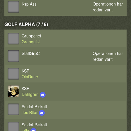
Ksp Ass
Operationen har
redan varit
GOLF ALPHA (7 / 8)
Gruppchef
Granquist
StäffGrpC
Operationen har
redan varit
KSP
OlaRune
KSP
Dahlgren
Soldat P-skott
JoelBitar
Soldat P-skott
loffa