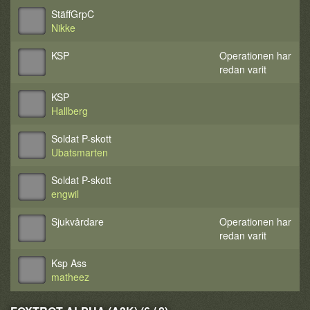
StäffGrpC
Nikke
KSP
Operationen har
redan varit
KSP
Hallberg
Soldat P-skott
Ubatsmarten
Soldat P-skott
engwil
Sjukvårdare
Operationen har
redan varit
Ksp Ass
matheez