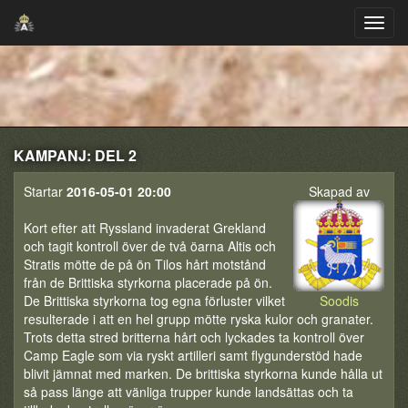
KAMPANJ: DEL 2
Startar
2016-05-01 20:00
Skapad av
Kort efter att Ryssland invaderat Grekland
och tagit kontroll över de två öarna Altis och
Stratis mötte de på ön Tilos hårt motstånd
från de Brittiska styrkorna placerade på ön.
De Brittiska styrkorna tog egna förluster vilket
Soodis
resulterade i att en hel grupp mötte ryska kulor och granater.
Trots detta stred britterna hårt och lyckades ta kontroll över
Camp Eagle som via ryskt artilleri samt flygunderstöd hade
blivit jämnat med marken. De brittiska styrkorna kunde hålla ut
så pass länge att vänliga trupper kunde landsättas och ta