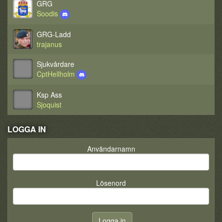
GRG
Soodis
GRG-Ladd
trajanus
Sjukvårdare
CptHellholm
Ksp Ass
Sjoquist
LOGGA IN
Användarnamn
Lösenord