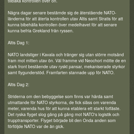
tillbaka kontrollen över ön.
Några dagar senare bestämde sig de återstående NATO-
länderna för att återta kontrollen utav Altis samt Stratis för att
kunna bibehålla kontrollen över medelhavet för att senare
kunna befria Grekland från ryssen.
Altis Dag 1:
NATO landstiger i Kavala och tränger sig utan större motsånd
fram mot mitten utav ön. Väl framme vid Neochori mötte de en
stark front bestående utav ryskt pansar, mekaniserade styrkor
samt flygunderstöd. Framfarten stannade upp för NATO.
Altis Dag 2:
Striderna om den bebyggelse som finns var hårda samt
utmattande för NATO styrkorna, de fick slåss om varenda
meter, varenda hus för att kunna etablera ett starkt fotfäste.
Det ryska flyget slog gång på gång mot NATO's logistik och
trupptransporter. Flyget började bli den Onda anden som
förföljde NATO var de än gick.