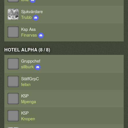
Sjukvårdare
Trubb
Ksp Ass
Finarvas
HOTEL ALPHA (8 / 8)
Gruppchef
sillburk
StäffGrpC
felixn
KSP
Mpenga
KSP
Knopen