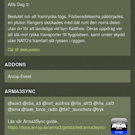
Altis Dag 3:
Beslutet om att framrycka togs. Förberedelserna påbörjades.
en pluton Rangers skickades med båt runt den norra delen
utav ön för att landstiga vid byn Kalithea. Deras uppdrag var
att slå mot ryska transporter till flygplatsen. samt under skydd
utav NATO's framfart slå ryssen i ryggen.
Gå till diskussion
ADDONS
Anrop Event
ARMA3SYNC
@ace3 @cba_a3 @mrt_accfncs @rhs_afrf3 @rhs_usf3
@sma @task_force_radio @tf47_launchers @tryk
Läs vår Arma3Sync guide,
https://docs.anrop.se/arma3/getstarted/arma3sync/