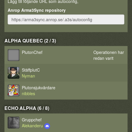
Lägg till följande URL som autoconfig,
Anrop Arma3Sync repository
ALPHA QUEBEC (2 / 3)
PlutonChef
Operationen har
redan varit
StäffplutC
Nyman
Plutonsjukvårdare
nibbles
ECHO ALPHA (6 / 8)
Gruppchef
Alekanderu