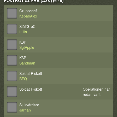
FOXTROT ALPHA (A3K) (6 / 8)
Gruppchef
KebabAlex
StäffGrpC
fniffs
KSP
SgtApple
KSP
Sandman
Soldat P-skott
BFQ
Soldat P-skott
Operationen har
redan varit
Sjukvårdare
Jarnan