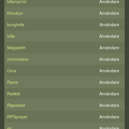
killercarrot
Användare
Kimukun
Användare
kungtotte
Användare
loffa
Användare
Megadeth
Användare
nominesine
Användare
Orca
Användare
Rame
Användare
Redkid
Användare
Ripperbat
Användare
RPGprayer
Användare
sic
Användare