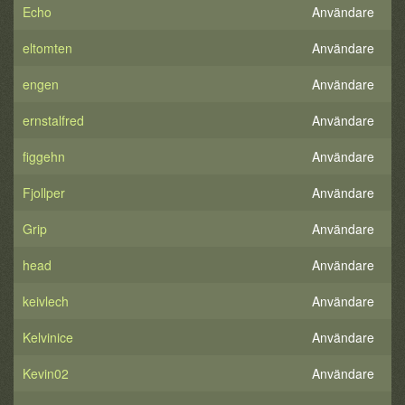
Echo
Användare
eltomten
Användare
engen
Användare
ernstalfred
Användare
figgehn
Användare
Fjollper
Användare
Grip
Användare
head
Användare
keivlech
Användare
Kelvinice
Användare
Kevin02
Användare