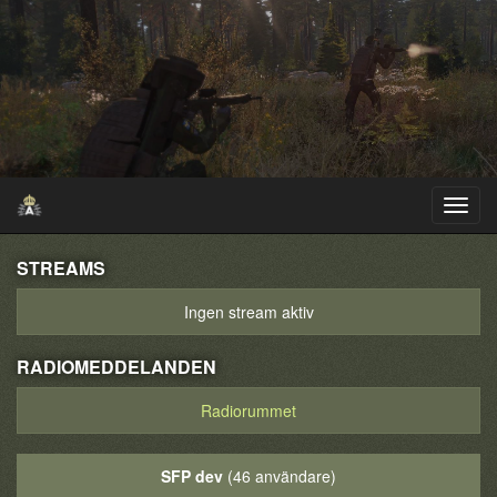
STREAMS
Ingen stream aktiv
RADIOMEDDELANDEN
Radiorummet
SFP dev
(46 användare)