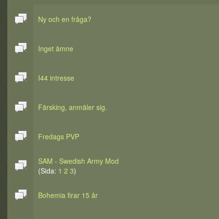
Ny och en fråga?
Inget ämne
I44 intresse
Färsking, anmäler sig.
Fredags PVP
SAM - Swedish Army Mod
(Sida:
1
2
3
)
Bohemia firar 15 år