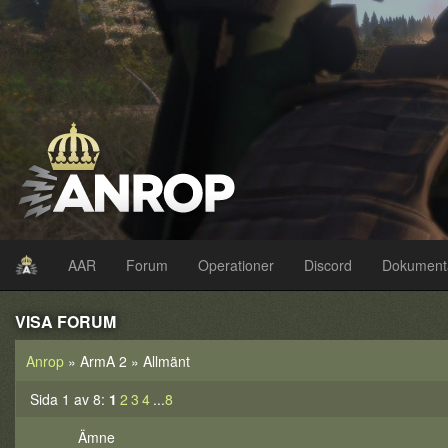
AAR
Forum
Operationer
Discord
Dokument
VISA FORUM
Anrop
» ArmA 2 » Allmänt
Sida 1 av 8:
1
2
3
4
...
8
Ämne