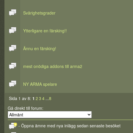
Svårighetsgrader
Ytterligare en färsking!!
Ännu en färsking!
mest onödiga addons till arma2
NY ARMA spelare
Sida 1 av 8:
1
2
3
4
...
8
Gå direkt till forum:
- Öppna ämne med nya inlägg sedan senaste besöket