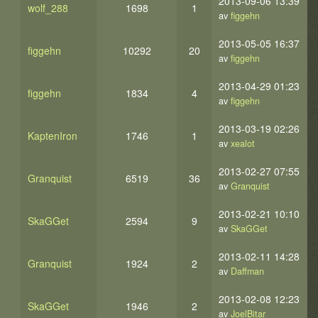
2013-09-06 13:39
wolf_288
1698
1
av
figgehn
2013-05-05 16:37
figgehn
10292
20
av
figgehn
2013-04-29 01:23
figgehn
1834
4
av
figgehn
2013-03-19 02:26
KaptenIron
1746
1
av
xealot
2013-02-27 07:55
Granquist
6519
36
av
Granquist
2013-02-21 10:10
SkaGGet
2594
9
av
SkaGGet
2013-02-11 14:28
Granquist
1924
2
av
Daffman
2013-02-08 12:23
SkaGGet
1946
2
av
JoelBitar