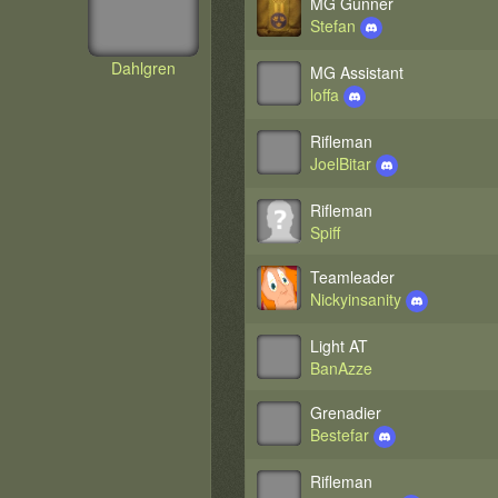
MG Gunner
Stefan
Dahlgren
MG Assistant
loffa
Rifleman
JoelBitar
Rifleman
Spiff
Teamleader
Nickyinsanity
Light AT
BanAzze
Grenadier
Bestefar
Rifleman