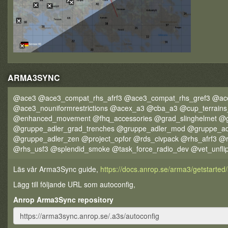
ARMA3SYNC
@ace3 @ace3_compat_rhs_afrf3 @ace3_compat_rhs_gref3 @ac
@ace3_nouniformrestrictions @acex_a3 @cba_a3 @cup_terrains
@enhanced_movement @fhq_accessories @grad_slinghelmet @gr
@gruppe_adler_grad_trenches @gruppe_adler_mod @gruppe_adl
@gruppe_adler_zen @project_opfor @rds_civpack @rhs_afrf3 @r
@rhs_usf3 @splendid_smoke @task_force_radio_dev @vet_unfli
Läs vår Arma3Sync guide,
https://docs.anrop.se/arma3/getstarte
Lägg till följande URL som autoconfig,
Anrop Arma3Sync repository