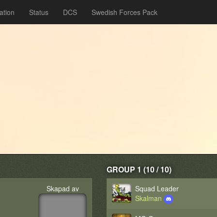
ation
Status
DCS
Swedish Forces Pack
GROUP 1 (10 / 10)
Skapad av
Squad Leader
Skalman