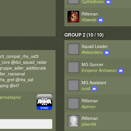
CptHellholm
Rifleman
IISwede
GROUP 2 (10 / 10)
Squad Leader
Alekanderu
e3_compat_rhs_usf3
_core @dui_squad_radar
MG Gunner
uppe_adler_additionals
Emperor Archaeon
er_niarsenal
hs_gref @rhs_saf
MG Assistant
pping @vt7
rund
d/arma3sync/
Rifleman
Apimon
Rifleman
joken99