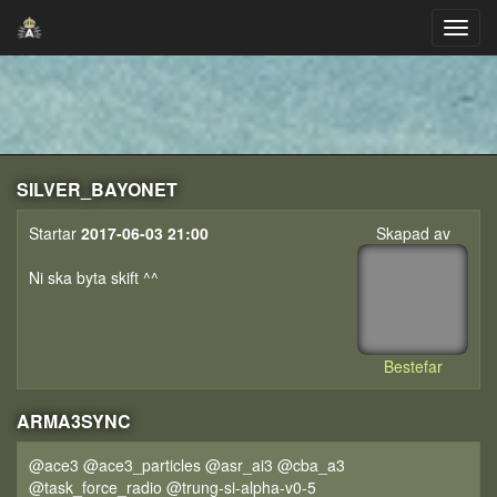
SILVER_BAYONET
Startar
2017-06-03 21:00
Skapad av
Ni ska byta skift ^^
Bestefar
ARMA3SYNC
@ace3 @ace3_particles @asr_ai3 @cba_a3
@task_force_radio @trung-si-alpha-v0-5