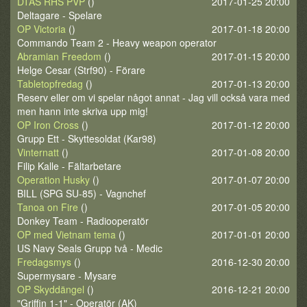
DTAS RHS PVP
()
2017-01-25 20:00
Deltagare - Spelare
OP Victoria
()
2017-01-18 20:00
Commando Team 2 - Heavy weapon operator
Abramian Freedom
()
2017-01-15 20:00
Helge Cesar (Strf90) - Förare
Tabletopfredag
()
2017-01-13 20:00
Reserv eller om vi spelar något annat - Jag vill också vara med
men hann inte skriva upp mig!
OP Iron Cross
()
2017-01-12 20:00
Grupp Ett - Skyttesoldat (Kar98)
Vinternatt
()
2017-01-08 20:00
Filip Kalle - Fältarbetare
Operation Husky
()
2017-01-07 20:00
BILL (SPG SU-85) - Vagnchef
Tanoa on Fire
()
2017-01-05 20:00
Donkey Team - Radiooperatör
OP med Vietnam tema
()
2017-01-01 20:00
US Navy Seals Grupp två - Medic
Fredagsmys
()
2016-12-30 20:00
Supermysare - Mysare
OP Skyddängel
()
2016-12-21 20:00
"Griffin 1-1" - Operatör (AK)