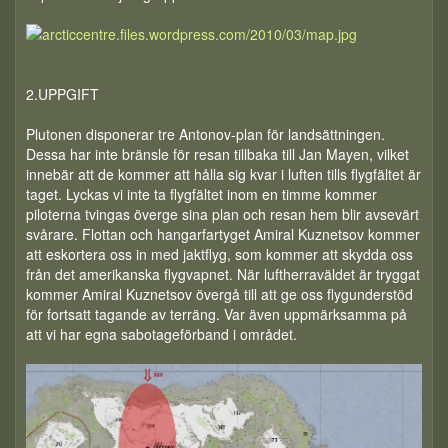
2.UPPGIFT
Plutonen disponerar tre Antonov-plan för landsättningen.
Dessa har inte bränsle för resan tillbaka till Jan Mayen, vilket
innebär att de kommer att hålla sig kvar i luften tills flygfältet är
taget. Lyckas vi inte ta flygfältet inom en timme kommer
piloterna tvingas överge sina plan och resan hem blir avsevärt
svårare. Flottan och hangarfartyget Amiral Kuznetsov kommer
att eskortera oss in med jaktflyg, som kommer att skydda oss
från det amerikanska flygvapnet. När luftherraväldet är tryggat
kommer Amiral Kuznetsov övergå till att ge oss flygunderstöd
för fortsatt tagande av terräng. Var även uppmärksamma på
att vi har egna sabotageförband i området.