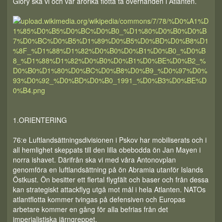
Glory ska vi och vår ärorika flotta ta överhanden i Atlanten.
1.ORIENTERING
76:e Luftlandsättningsdivisionen i Pskov har mobiliserats och i
all hemlighet skeppats till den lilla obebodda ön Jan Mayen i
norra ishavet. Därifrån ska vi med våra Antonovplan
genomföra en luftlandsättning på ön Abramia utanför Islands
Östkust. Ön besitter ett flertal flygfält och baser och från dessa
kan strategiskt attackflyg utgå mot mål i hela Atlanten. NATOs
atlantflotta kommer tvingas på defensiven och Europas
arbetare kommer en gång för alla befrias från det
imperialistiska järngreppet.