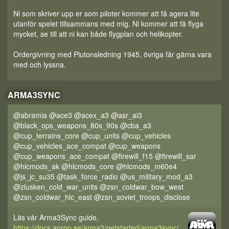
Ni som skriver upp er som piloter kommer att få agera lite
utanför spelet tillsammans med mig. Ni kommer att få flyga
mycket, se till att ni kan både flygplan och helikopter.
Ordergivning med Plutonsledning 1945, övriga får gärna vara
med och lyssna.
ARMA3SYNC
@abramia @ace3 @acex_a3 @asr_ai3
@black_ops_weapons_80s_90s @cba_a3
@cup_terrains_core @cup_units @cup_vehicles
@cup_vehicles_ace_compat @cup_weapons
@cup_weapons_ace_compat @firewill_f15 @firewill_sar
@hlcmods_ak @hlcmods_core @hlcmods_m60e4
@js_jc_su35 @task_force_radio @us_military_mod_a3
@zlusken_cold_war_units @zsn_coldwar_bow_west
@zsn_coldwar_hlc_east @zsn_soviet_troops_disclose
Läs vår Arma3Sync guide,
https://docs.anrop.se/arma3/getstarted/arma3sync/