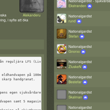
Nationalgardist - Sjukvård
Ekstranden
onska
Alekanderu
Nationalgardist
ing, i syfte att öka
rund
Nationalgardist
Stefan
Nationalgardist
Gnorxx
Nationalgardist
ån reguljära LFS (Livonska Försvarsstyrkorna).
ZluskeN
 eldhandvapen på 100m avstånd.
Nationalgardist
 skarp handgranat.
Bestefar
Nationalgardist
pens egen sjukvårdare är sjukvårdsansvarig på platsen.
Skalman
dvapen samt 5 magasin.
Nationalgardist