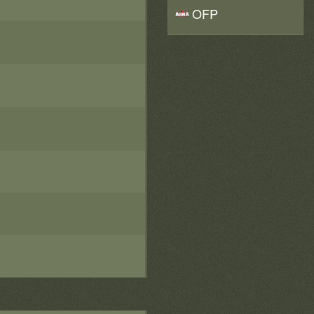
ndarna längs södra grusvägen.
OFP
er få tillträde till området utan erforderligt tillstånd