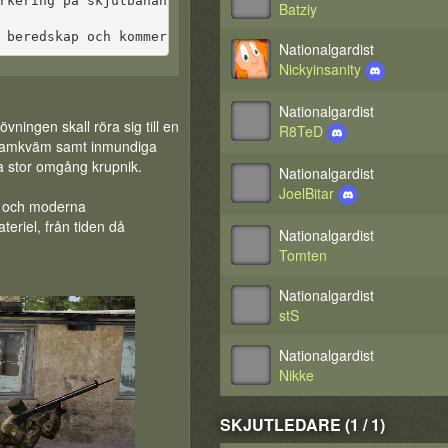
rkering på skjutbanan i mån av plats, annars utanför gri
Batziy
 beredskap och kommer att omhänderta samtliga som försök
Nationalgardist
Nickyinsanity
Nationalgardist
ningen skall röra sig till en
R8TeD
a samkväm samt inmundiga
ra stor omgång krupnik.
Nationalgardist
JoelBitar
) och moderna
teriel, från tiden då
Nationalgardist
Tomten
Nationalgardist
stS
Nationalgardist
Nikke
SKJUTLEDARE (1 / 1)