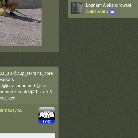
Löjtnant Alekandrowski
Alekanderu
ba_a3 @cup_terrains_core
eapons
 @jsrs-soundmod @jsrs-
dmod-rhs-afrf @rhs_afrf3
pat_ace
d/arma3sync/