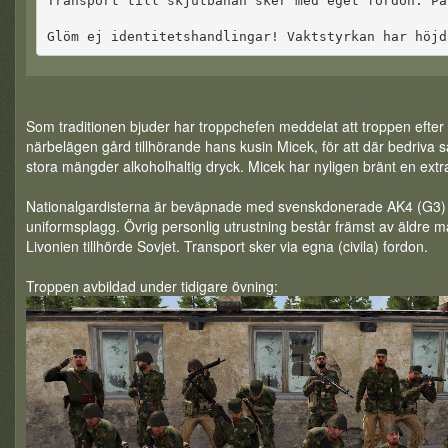
Transport till skjutbanan sker med eget fordon. Pa
Glöm ej identitetshandlingar! Vaktstyrkan har höjd
Som traditionen bjuder har troppchefen meddelat att troppen efter öv
närbelägen gård tillhörande hans kusin Micek, för att där bedriv
stora mängder alkoholhaltig dryck. Micek har nyligen bränt en ext
Nationalgardisterna är beväpnade med svenskdonerade AK4 (G3
uniformsplagg. Övrig personlig utrustning består främst av äldre ma
Livonien tillhörde Sovjet. Transport sker via egna (civila) fordon.
Troppen avbildad under tidigare övning: