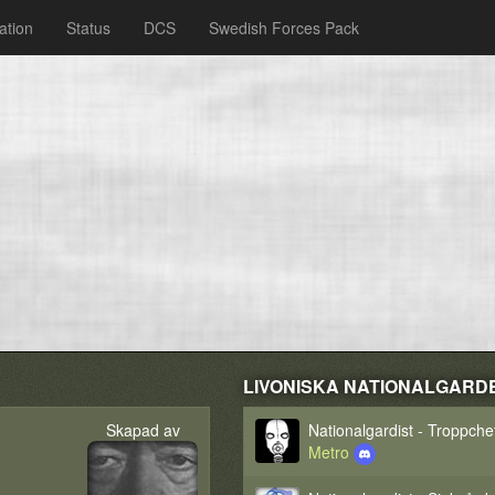
ation
Status
DCS
Swedish Forces Pack
LIVONISKA NATIONALGARDET 
Skapad av
Nationalgardist - Troppche
Metro