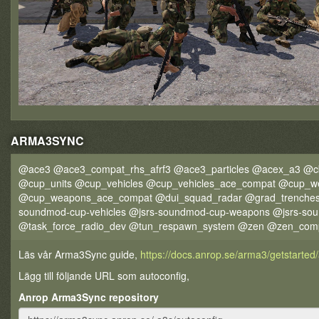
ARMA3SYNC
@ace3 @ace3_compat_rhs_afrf3 @ace3_particles @acex_a3 @c
@cup_units @cup_vehicles @cup_vehicles_ace_compat @cup_w
@cup_weapons_ace_compat @dui_squad_radar @grad_trenches
soundmod-cup-vehicles @jsrs-soundmod-cup-weapons @jsrs-soun
@task_force_radio_dev @tun_respawn_system @zen @zen_com
Läs vår Arma3Sync guide,
https://docs.anrop.se/arma3/getstarte
Lägg till följande URL som autoconfig,
Anrop Arma3Sync repository