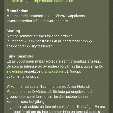
därefter till egna linjer medan natten faller.
Motståndare
Motoriserade skytteförband ur Warszawapaktens
invasionsstyrkor från motsvarande era.
Slotting
Slotting kommer att ske i följande ordning:
Plutonchef -> funktionsroller i AQ/Understödsgrupp ->
gruppchefer -> skyttesluskar.
Funktionsroller
Ett av uppdragen nyttjar eldledare samt granatkastargrupp.
Du som är intresserad av endera förväntas läsa guiderna för
eldledning
respektive
granatkastare
på Anrops
dokumentationssida.
Vi kommer att spela tillsammans med Arma Finland.
Plutoncheferna förväntas därför leda på engelska, och
gruppchefer samt funktionsroller åtminstone kunna
kommunicera behjälpligt.
Ingen blir världsbäst på fem minuter, så se till att våga! En bra
tumregel är att om du inte kommer ihåg en term på engelska,