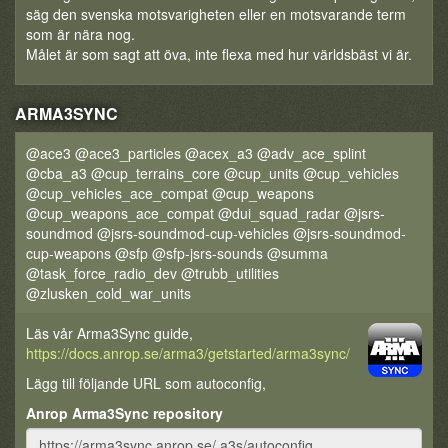
säg den svenska motsvarigheten eller en motsvarande term
som är nära nog.
Målet är som sagt att öva, inte flexa med hur världsbäst vi är.
ARMA3SYNC
@ace3 @ace3_particles @acex_a3 @adv_ace_splint
@cba_a3 @cup_terrains_core @cup_units @cup_vehicles
@cup_vehicles_ace_compat @cup_weapons
@cup_weapons_ace_compat @dui_squad_radar @jsrs-
soundmod @jsrs-soundmod-cup-vehicles @jsrs-soundmod-
cup-weapons @sfp @sfp-jsrs-sounds @summa
@task_force_radio_dev @trubb_utilities
@zlusken_cold_war_units
Läs vår Arma3Sync guide,
https://docs.anrop.se/arma3/getstarted/arma3sync/
Lägg till följande URL som autoconfig,
Anrop Arma3Sync repository