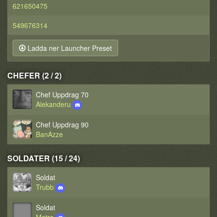
621650475
549676314
Ladda ner Launcher Preset
CHEFER (2 / 2)
Chef Uppdrag 70
Alekanderu
Chef Uppdrag 90
BanAzze
SOLDATER (15 / 24)
Soldat
Trubb
Soldat