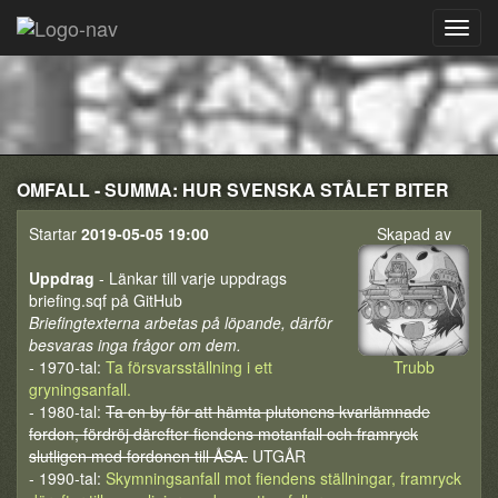
OMFALL - SUMMA: HUR SVENSKA STÅLET BITER
Startar
2019-05-05 19:00
Skapad av
Uppdrag
- Länkar till varje uppdrags
briefing.sqf på GitHub
Briefingtexterna arbetas på löpande, därför
besvaras inga frågor om dem.
- 1970-tal:
Ta försvarsställning i ett
Trubb
gryningsanfall.
- 1980-tal:
Ta en by för att hämta plutonens kvarlämnade
fordon, fördröj därefter fiendens motanfall och framryck
slutligen med fordonen till ÅSA.
UTGÅR
- 1990-tal:
Skymningsanfall mot fiendens ställningar, framryck