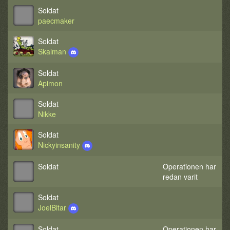
Soldat
paecmaker
Soldat
Skalman
Soldat
Apimon
Soldat
Nikke
Soldat
Nickyinsanity
Soldat
Operationen har
redan varit
Soldat
JoelBitar
Soldat
Operationen har