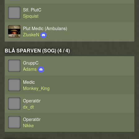
Stf. PlutC
Sjoquist
Plut Medic (Ambulans)
ZluskeN
BLÅ SPARVEN (SOG) (4 / 4)
GruppC
Adams
Medic
Monkey_King
Operatör
dx_dt
Operatör
Nikke