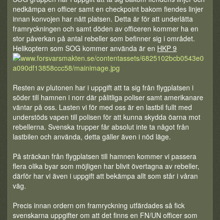
nedkämpa en officer samt en checkpoint bakom fiendes linjer
innan konvojen har nått platsen. Detta är för att underlätta
framryckningen och samt döden av officeren kommer ha en
stor påverkan på antal rebeller som befinner sig i området.
Helikoptern som SOG kommer använda är en
HKP 9
Resten av plutonen har i uppgift att ta sig från flygplatsen i
söder till hamnen i norr där pålitliga poliser samt amerikanare
väntar på oss. Lasten vi för med oss är en lastbil fullt med
understöds vapen till polisen för att kunna skydda öarna mot
rebellerna. Svenska trupper får absolut inte ta något från
lastbilen och använda, detta gäller även i nöd läge.
På sträckan från flygplatsen till hamnen kommer vi passera
flera olika byar som möjligen har blivit övertagna av rebeller,
därför har vi även i uppgift att bekämpa allt som står i våran
väg.
Precis innan ordern om framryckning utfärdades så fick
svenskarna uppgifter om att det finns en FN/UN officer som