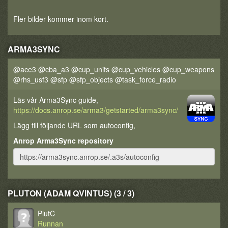
Fler bilder kommer inom kort.
ARMA3SYNC
@ace3 @cba_a3 @cup_units @cup_vehicles @cup_weapons
@rhs_usf3 @sfp @sfp_objects @task_force_radio
Läs vår Arma3Sync guide,
https://docs.anrop.se/arma3/getstarted/arma3sync/
Lägg till följande URL som autoconfig,
Anrop Arma3Sync repository
PLUTON (ADAM QVINTUS) (3 / 3)
PlutC
Runnan