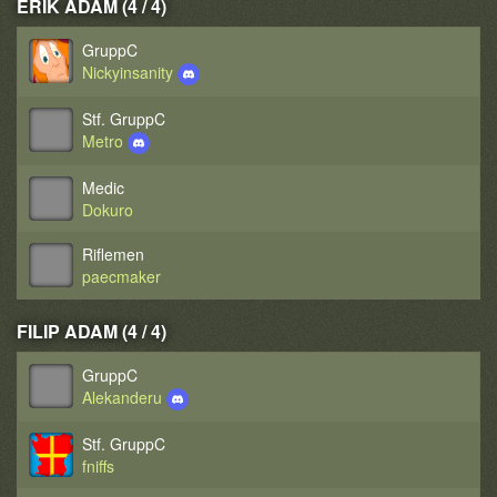
ERIK ADAM (4 / 4)
GruppC
Nickyinsanity
Stf. GruppC
Metro
Medic
Dokuro
Riflemen
paecmaker
FILIP ADAM (4 / 4)
GruppC
Alekanderu
Stf. GruppC
fniffs