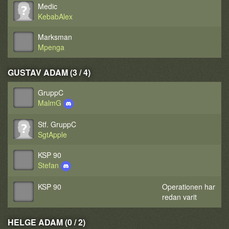
Medic
KebabAlex
Marksman
Mpenga
GUSTAV ADAM (3 / 4)
GruppC
MalmG
Stf. GruppC
SgtApple
KSP 90
Stefan
KSP 90
Operationen har
redan varit
HELGE ADAM (0 / 2)