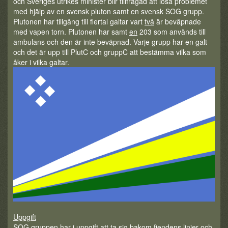
och Sveriges utrikes minister blir tillfrågad att lösa problemet
med hjälp av en svensk pluton samt en svensk SOG grupp.
Plutonen har tillgång till flertal galtar vart
två
är beväpnade
med vapen torn. Plutonen har samt
en
203 som används till
ambulans och den är inte beväpnad. Varje grupp har en galt
och det är upp till PlutC och gruppC att bestämma vilka som
åker i vilka galtar.
Uppgift
SOG gruppen har i uppgift att ta sig bakom fiendens linjer och