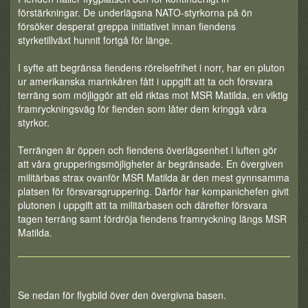
förstärkningar. De underlägsna NATO-styrkorna på ön
försöker desperat greppa initiativet innan fiendens
styrketillväxt hunnit fortgå för länge.
I syfte att begränsa fiendens rörelsefrihet i norr, har en pluton
ur amerikanska marinkåren fått i uppgift att ta och försvara
terräng som möjliggör att eld riktas mot MSR Matilda, en viktig
framryckningsväg för fienden som låter dem kringgå våra
styrkor.
Terrängen är öppen och fiendens överlägsenhet i luften gör
att våra grupperingsmöjligheter är begränsade. En övergiven
militärbas strax ovanför MSR Matilda är den mest gynnsamma
platsen för försvarsgruppering. Därför har kompanichefen givit
plutonen i uppgift att ta militärbasen och därefter försvara
tagen terräng samt fördröja fiendens framryckning längs MSR
Matilda.
Se nedan för flygbild över den övergivna basen.