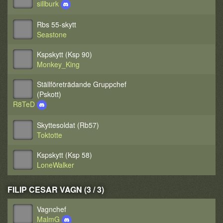
sillburk
Rbs 55-skytt
Seastone
Kspskytt (Ksp 90)
Monkey_King
Ställföreträdande Gruppchef
(Pskott)
R8TeD
Skyttesoldat (Rb57)
Toktotte
Kspskytt (Ksp 58)
LoneWalker
FILIP CESAR VAGN (3 / 3)
Vagnchef
MalmG