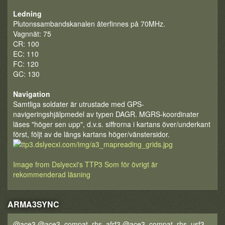
Ledning
Plutonssambandskanalen återfinnes på 70MHz.
Vagnnät: 75
CR: 100
EC: 110
FC: 120
GC: 130
Navigation
Samtliga soldater är utrustade med GPS-
navigeringshjälpmedel av typen DAGR. MGRS-koordinater
läses "höger sen upp", d.v.s. siffrorna i kartans över/underkant
först, följt av de längs kartans höger/vänstersidor.
Image from Dslyecxi's TTP3
Som för övrigt är
rekommenderad läsning
ARMA3SYNC
@ace3 @ace3_compat_rhs_afrf3 @ace3_compat_rhs_usf3