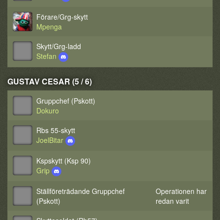
Förare/Grg-skytt
Mpenga
Skytt/Grg-ladd
Stefan
GUSTAV CESAR (5 / 6)
Gruppchef (Pskott)
Dokuro
Rbs 55-skytt
JoelBitar
Kspskytt (Ksp 90)
Grip
Ställföreträdande Gruppchef
Operationen har
(Pskott)
redan varit