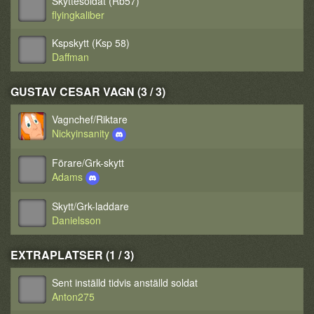
Skyttesoldat (Rb57)
flyingkaliber
Kspskytt (Ksp 58)
Daffman
GUSTAV CESAR VAGN (3 / 3)
Vagnchef/Riktare
Nickyinsanity
Förare/Grk-skytt
Adams
Skytt/Grk-laddare
Danielsson
EXTRAPLATSER (1 / 3)
Sent inställd tidvis anställd soldat
Anton275