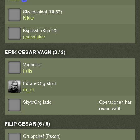
Skyttesoldat (Rb57)
Nikke
Kspskytt (Ksp 90)
paecmaker
ERIK CESAR VAGN (2 / 3)
Vagnchef
fniffs
Förare/Grg-skytt
dx_dt
Skytt/Grg-ladd
Operationen har
redan varit
FILIP CESAR (6 / 6)
Gruppchef (Pskott)