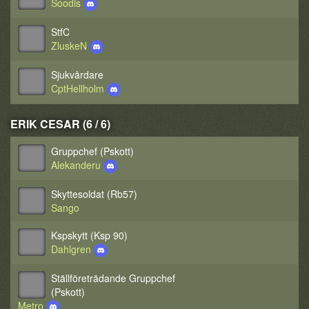
Soodis
StfC
ZluskeN
Sjukvårdare
CptHellholm
ERIK CESAR (6 / 6)
Gruppchef (Pskott)
Alekanderu
Skyttesoldat (Rb57)
Sango
Kspskytt (Ksp 90)
Dahlgren
Ställföreträdande Gruppchef
(Pskott)
Metro