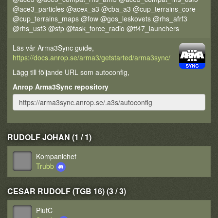
@ace3_particles @acex_a3 @cba_a3 @cup_terrains_core
@cup_terrains_maps @fow @gos_leskovets @rhs_afrf3
@rhs_usf3 @sfp @task_force_radio @tf47_launchers
Läs vår Arma3Sync guide,
https://docs.anrop.se/arma3/getstarted/arma3sync/
Lägg till följande URL som autoconfig,
Anrop Arma3Sync repository
RUDOLF JOHAN (1 / 1)
Kompanichef
Trubb
CESAR RUDOLF (TGB 16) (3 / 3)
PlutC