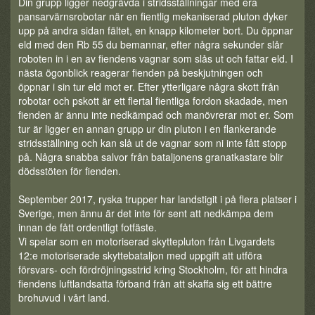
Din grupp ligger nedgrävda i stridsställningar med era
pansarvärnsrobotar när en fientlig mekaniserad pluton dyker
upp på andra sidan fältet, en knapp kilometer bort. Du öppnar
eld med den Rb 55 du bemannar, efter några sekunder slår
roboten in i en av fiendens vagnar som slås ut och fattar eld. I
nästa ögonblick reagerar fienden på beskjutningen och
öppnar i sin tur eld mot er. Efter ytterligare några skott från
robotar och pskott är ett flertal fientliga fordon skadade, men
fienden är ännu inte nedkämpad och manövrerar mot er. Som
tur är ligger en annan grupp ur din pluton i en flankerande
stridsställning och kan slå ut de vagnar som ni inte fått stopp
på. Några snabba salvor från bataljonens granatkastare blir
dödsstöten för fienden.
September 2017, ryska trupper har landstigit i på flera platser i
Sverige, men ännu är det inte för sent att nedkämpa dem
innan de fått ordentligt fotfäste.
Vi spelar som en motoriserad skyttepluton från Livgardets
12:e motoriserade skyttebataljon med uppgift att utföra
försvars- och fördröjningsstrid kring Stockholm, för att hindra
fiendens luftlandsatta förband från att skaffa sig ett bättre
brohuvud i vårt land.