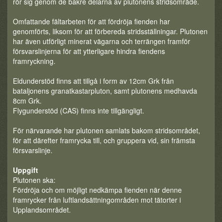
rör sig genom de bakre delarna av plutonens stridsområde.
Omfattande fältarbeten för att fördröja fienden har
genomförts, liksom för att förbereda stridsställningar. Plutonen
har även utförligt minerat vägarna och terrängen framför
försvarslinjerna för att ytterligare hindra fiendens
framryckning.
Eldunderstöd finns att tillgå i form av 12cm Grk från
bataljonens granatkastarpluton, samt plutonens medhavda
8cm Grk.
Flygunderstöd (CAS) finns inte tillgängligt.
För närvarande har plutonen samlats bakom stridsområdet,
för att därefter framrycka till, och gruppera vid, sin främsta
försvarslinje.
Uppgift
Plutonen ska:
Fördröja och om möjligt nedkämpa fienden när denne
framrycker från luftlandsättningområden mot tätorter i
Upplandsområdet.