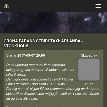
GRÖNA FARANS STRIDSTAXI: ARLANDA -
STOCKHOLM
Startar
2017-05-07 20:00
Skapad av
Detta uppdrag utgörs av flera separata
deluppdrag, där vi bryter till lobbyn mellan de
olika linjerna.
Det utgör dessutom speltest av @SFP's nya
Pansarterrängbil 360 samt RB 55 TOW.
Trubb
För dig som vill skjuta RB 55 rekommenderar jag att du har en
object/view distance som möjliggör skott på >1km, och förstås
att du övar lite innan.