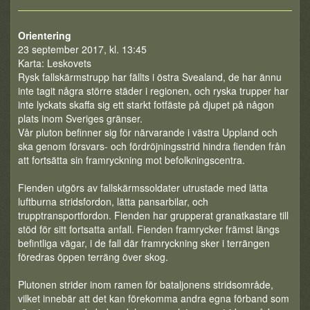
Orientering
23 september 2017, kl. 13:45
Karta: Leskovets
Rysk fallskärmstrupp har fällts i östra Svealand, de har ännu
inte tagit några större städer i regionen, och ryska trupper har
inte lyckats skaffa sig ett starkt fotfäste på djupet på någon
plats inom Sveriges gränser.
Vår pluton befinner sig för närvarande i västra Uppland och
ska genom försvars- och fördröjningsstrid hindra fienden från
att fortsätta sin framryckning mot befolkningscentra.
Fienden utgörs av fallskärmssoldater utrustade med lätta
luftburna stridsfordon, lätta pansarbilar, och
trupptransportfordon. Fienden har grupperat granatkastare till
stöd för sitt fortsatta anfall. Fienden framrycker främst längs
befintliga vägar, i de fall där framryckning sker i terrängen
föredras öppen terräng över skog.
Plutonen strider inom ramen för bataljonens stridsområde,
vilket innebär att det kan förekomma andra egna förband som